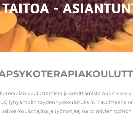
- TAITOA - ASIANTUN
PSYKOTERAPIAKOULUTT
oterapian kouluttamista ja kehittämistä Suomessa yli
eus) lyhyempiin täydennyskoulutuksiin. Tavoitteena o
voa kouluttajina ja työnohjaajina toimivien työhön liit