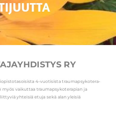
TIJUUTTA
AJAYHDISTYS RY
opistotasoisista 4-vuotisista traumapsykotera-
n myös vaikuttaa traumapsykoterapian ja
tyviä yhteisiä etuja sekä alan yleisiä