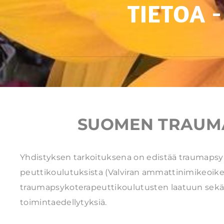
TIETOA 
SUOMEN TRAUMA
Yhdistyksen tarkoituksena on edistää traumapsyk
peuttikoulutuksista (Valviran ammattinimikeoik
traumapsykoterapeuttikoulutusten laatuun sekä val
toimintaedellytyksiä.